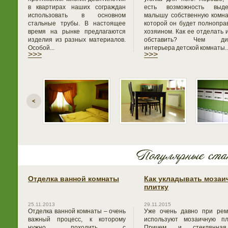
в квартирах наших сограждан
есть возможность выде
использовать в основном
малышу собственную комна
стальные трубы. В настоящее
которой он будет полнопр
время на рынке предлагаются
хозяином. Как ее отделать 
изделия из разных материалов.
обставить? Чем диз
Особой...
интерьера детской комнаты..
>>>
>>>
Отделка ванной комнаты
Как укладывать мозаи
плитку
25.11.2013
29.11.2015
Отделка ванной комнаты – очень
Уже очень давно при рем
важный процесс, к которому
используют мозаичную пли
нужно походить с
Причем и стеклянна